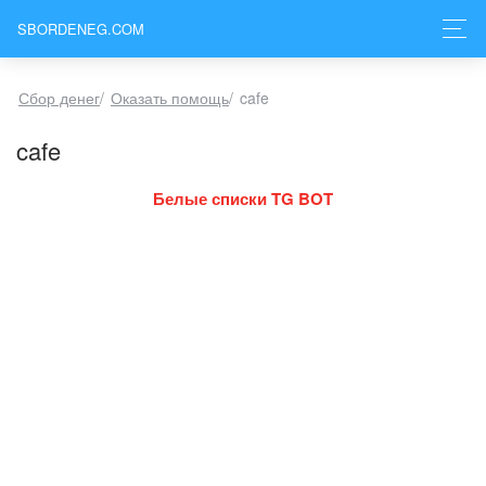
SBORDENEG.COM
Сбор денег
/
Оказать помощь
/
cafe
cafe
Белые списки TG BOT