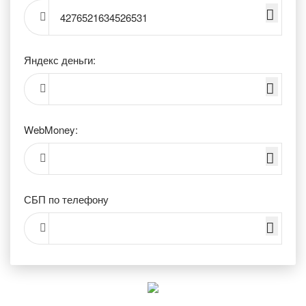
4276521634526531
Яндекс деньги:
WebMoney:
СБП по телефону