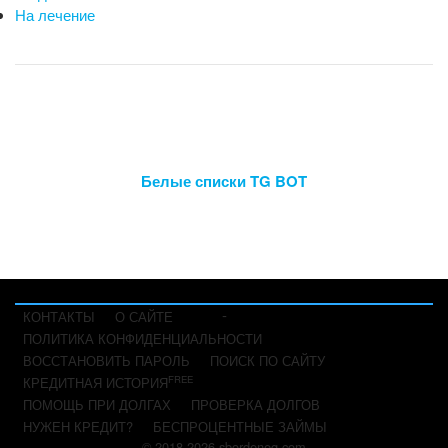
На лечение
Белые списки TG BOT
-
КОНТАКТЫ
О САЙТЕ
ПОЛИТИКА КОНФИДЕНЦИАЛЬНОСТИ
ВОССТАНОВИТЬ ПАРОЛЬ
ПОИСК ПО САЙТУ
FREE
КРЕДИТНАЯ ИСТОРИЯ
ПОМОЩЬ ПРИ ДОЛГАХ
ПРОВЕРКА ДОЛГОВ
НУЖЕН КРЕДИТ?
БЕСПРОЦЕНТНЫЕ ЗАЙМЫ
© 2018-2026 sbordeneg.com