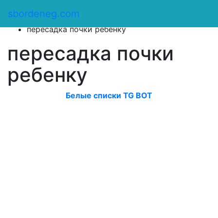
Сбор денег
/
sbordeneg.com
Оказать помощь
/
пересадка почки ребенку
пересадка почки
ребенку
Белые списки TG BOT