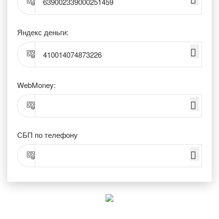
639002339000251459
Яндекс деньги:
410014074873226
WebMoney:
СБП по телефону