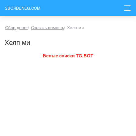
SBORDENEG.COM
Сбор денег
/
Оказать помощь
/
Хелп ми
Хелп ми
Белые списки TG BOT