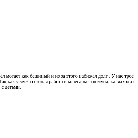
л мотает как бешиный и из за этого набижал долг . У нас трое
Так как у мужа сезоная работа в кочегарке а комуналка выходит
 с детьми.