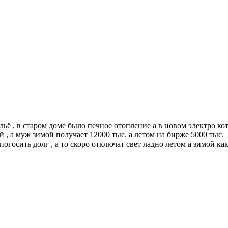
ё , в старом доме было печное отопление а в новом электро котё
й , а муж зимой получает 12000 тыс. а летом на бирже 5000 тыс. 
госить долг , а то скоро отключат свет ладно летом а зимой как