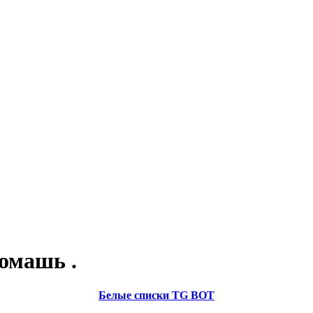
омашь .
Белые списки TG BOT