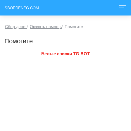
SBORDENEG.COM
Сбор денег
/
Оказать помощь
/
Помогите
Помогите
Белые списки TG BOT