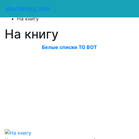
Сбор денег
/
sbordeneg.com
Оказать помощь
/
На книгу
На книгу
Белые списки TG BOT