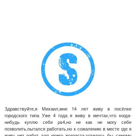
Здравствуйте,я Михаил,мне 14 лет живу в посёлке
городского типа Уже 4 года я живу в мечтах,что когда-
нибудь куплю себе ps4,но не как не могу себе
позволить,пытался работать,но к сожалению в месте где я
живу нет работ для моего возраста,хотелось бы самому