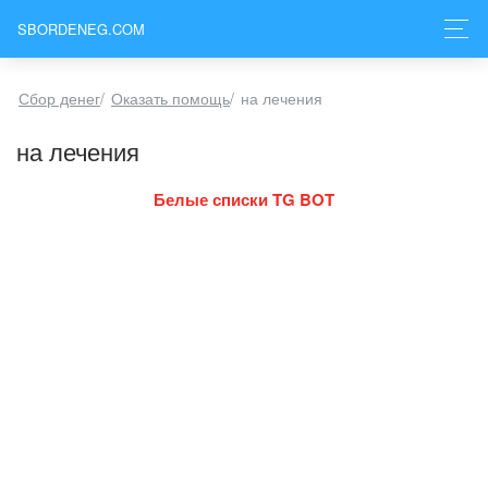
SBORDENEG.COM
Сбор денег
/
Оказать помощь
/
на лечения
на лечения
Белые списки TG BOT