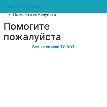
Сбор денег
/
sbordeneg.com
Оказать помощь
/
Помогите пожалуйста
Помогите
пожалуйста
Белые списки TG BOT