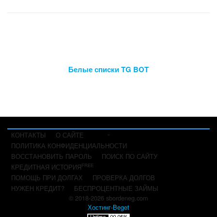
Белые списки TG BOT
-
КОНТАКТЫ
О САЙТЕ
ПОЛИТИКА КОНФИДЕНЦИАЛЬНОСТИ
ВОССТАНОВИТЬ ПАРОЛЬ
ПОИСК ПО САЙТУ
FREE
КРЕДИТНАЯ ИСТОРИЯ
ПОМОЩЬ ПРИ ДОЛГАХ
ПРОВЕРКА ДОЛГОВ
НУЖЕН КРЕДИТ?
БЕСПРОЦЕНТНЫЕ ЗАЙМЫ
© 2018-2026 sbordeneg.com
Хостинг-Beget