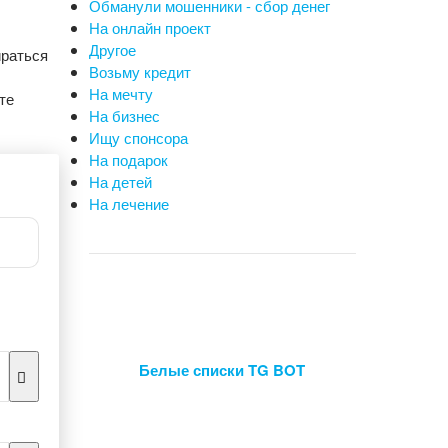
Обманули мошенники - сбор денег
На онлайн проект
Другое
ираться
Возьму кредит
На мечту
те
На бизнес
Ищу спонсора
На подарок
На детей
На лечение
Белые списки TG BOT