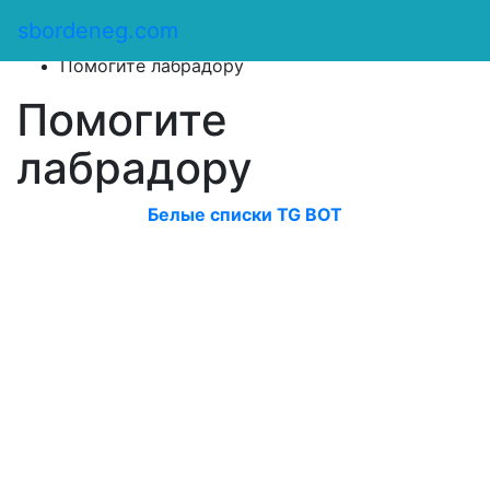
Сбор денег
/
sbordeneg.com
Оказать помощь
/
Помогите лабрадору
Помогите
лабрадору
Белые списки TG BOT