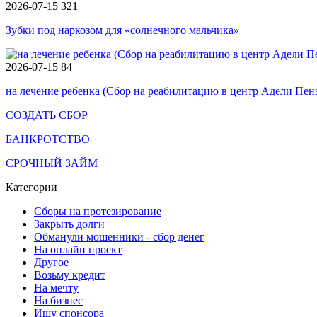
2026-07-15
321
Зубки под наркозом для «солнечного мальчика»
2026-07-15
84
на лечение ребенка (Сбор на реабилитацию в центр Адели Пен
СОЗДАТЬ СБОР
БАНКРОТСТВО
СРОЧНЫЙ ЗАЙМ
Категории
Сборы на протезирование
Закрыть долги
Обманули мошенники - сбор денег
На онлайн проект
Другое
Возьму кредит
На мечту
На бизнес
Ищу спонсора