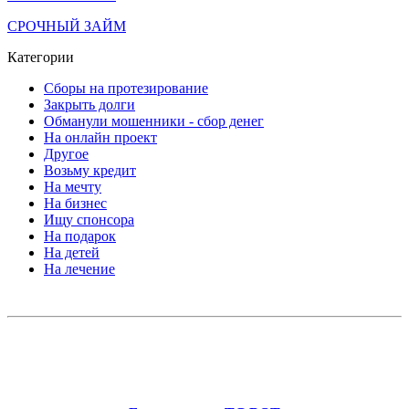
СРОЧНЫЙ ЗАЙМ
Категории
Сборы на протезирование
Закрыть долги
Обманули мошенники - сбор денег
На онлайн проект
Другое
Возьму кредит
На мечту
На бизнес
Ищу спонсора
На подарок
На детей
На лечение