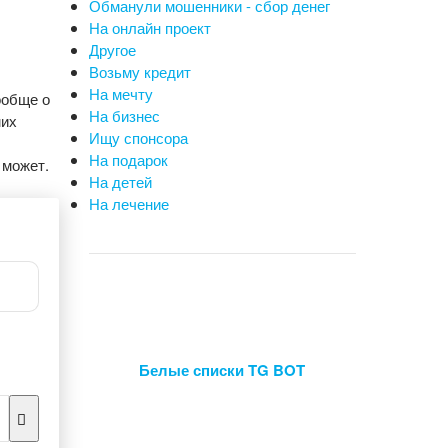
Обманули мошенники - сбор денег
На онлайн проект
Другое
Возьму кредит
На мечту
ообще о
На бизнес
мих
Ищу спонсора
На подарок
 может.
На детей
На лечение
Белые списки TG BOT