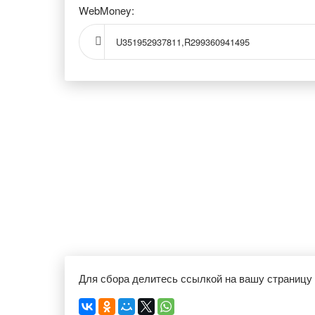
WebMoney:
U351952937811,R299360941495
Для сбора делитесь ссылкой на вашу страницу