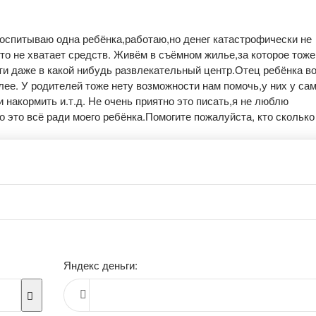
воспитываю одна ребёнка,работаю,но денег катастрофически не
осто не хватает средств. Живём в съёмном жилье,за которое тоже
сти даже в какой нибудь развлекательный центр.Отец ребёнка в
лее. У родителей тоже нету возможности нам помочь,у них у са
 накормить и.т.д. Не очень приятно это писать,я не люблю
о это всё ради моего ребёнка.Помогите пожалуйста, кто сколько
Яндекс деньги: