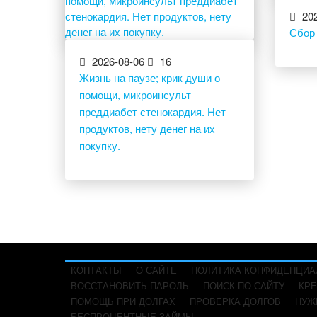
202
Сбор
2026-08-06
16
Жизнь на паузе; крик души о
помощи, микроинсульт
преддиабет стенокардия. Нет
продуктов, нету денег на их
покупку.
КОНТАКТЫ
О САЙТЕ
ПОЛИТИКА КОНФИДЕНЦИА
ВОССТАНОВИТЬ ПАРОЛЬ
ПОИСК ПО САЙТУ
КРЕ
ПОМОЩЬ ПРИ ДОЛГАХ
ПРОВЕРКА ДОЛГОВ
НУЖ
БЕСПРОЦЕНТНЫЕ ЗАЙМЫ