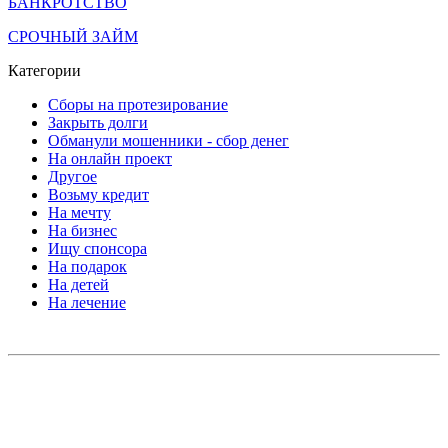
БАНКРОТСТВО
СРОЧНЫЙ ЗАЙМ
Категории
Сборы на протезирование
Закрыть долги
Обманули мошенники - сбор денег
На онлайн проект
Другое
Возьму кредит
На мечту
На бизнес
Ищу спонсора
На подарок
На детей
На лечение