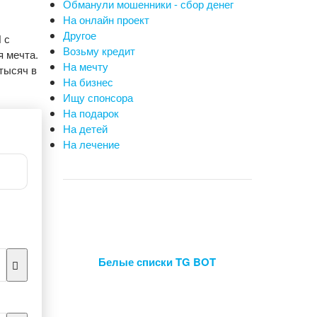
Обманули мошенники - сбор денег
На онлайн проект
Другое
 с
Возьму кредит
я мечта.
На мечту
тысяч в
На бизнес
Ищу спонсора
На подарок
На детей
На лечение
Белые списки TG BOT