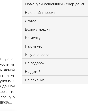
Обманули мошенники - сбор денег
На онлайн проект
Другое
Возьму кредит
На мечту
На бизнес
Ищу спонсора
и денег
На подарок
ности из
бы домой
На детей
ть, и не
На лечение
угих или
к данной
верю что
 прошу о
IKOV...