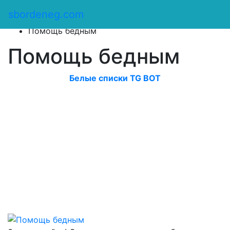
Сбор денег
/
sbordeneg.com
Оказать помощь
/
Помощь бедным
Помощь бедным
Белые списки TG BOT