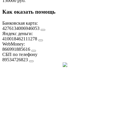
150000 руб.
Как оказать помощь
Банковская карта:
4276134006946053
Яндекс деньги:
410018462111278
WebMoney:
866991885616
СБП по телефону
89534726823