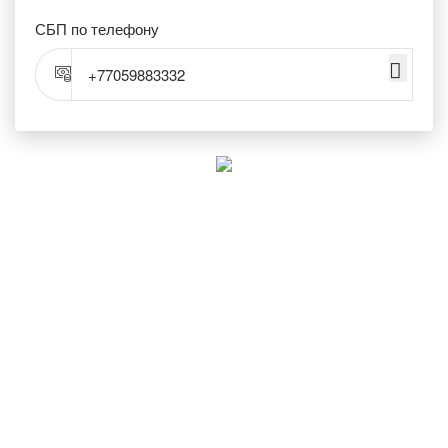
СБП по телефону
+77059883332