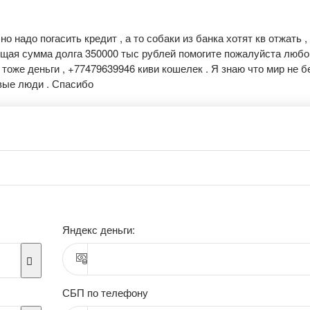
 надо погасить кредит , а то собаки из банка хотят кв отжать ,
 общая сумма долга 350000 тыс рублей помогите пожалуйста любо
 тоже деньги , +77479639946 киви кошелек . Я знаю что мир не б
вые люди . Спасибо
Яндекс деньги:
СБП по телефону