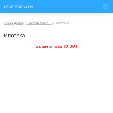
SBORDENEG.COM
Сбор денег
/
Оказать помощь
/
Ипотека
Ипотека
Белые списки TG BOT