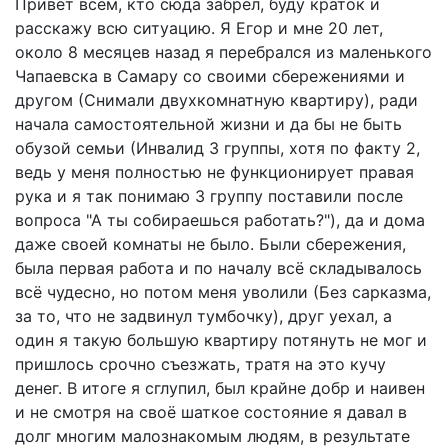
Привет всем, кто сюда забрёл, буду краток и
расскажу всю ситуацию. Я Егор и мне 20 лет,
около 8 месяцев назад я перебрался из маленького
Чапаевска в Самару со своими сбережениями и
другом (Снимали двухкомнатную квартиру), ради
начала самостоятельной жизни и да бы не быть
обузой семьи (Инвалид 3 группы, хотя по факту 2,
ведь у меня полностью не функционирует правая
рука и я так понимаю 3 группу поставили после
вопроса "А ты собираешься работать?"), да и дома
даже своей комнаты не было. Были сбережения,
была первая работа и по началу всё складывалось
всё чудесно, но потом меня уволили (Без сарказма,
за то, что не задвинул тумбочку), друг уехал, а
один я такую большую квартиру потянуть не мог и
пришлось срочно съезжать, тратя на это кучу
денег. В итоге я сглупил, был крайне добр и наивен
и не смотря на своё шаткое состояние я давал в
долг многим малознакомым людям, в результате