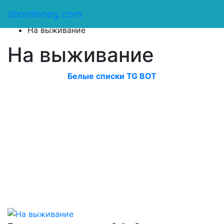
Сбор денег
/
sbordeneg.com
Оказать помощь
/
На выживание
На выживание
Белые списки TG BOT