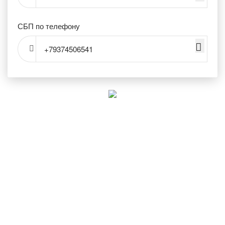
СБП по телефону
+79374506541