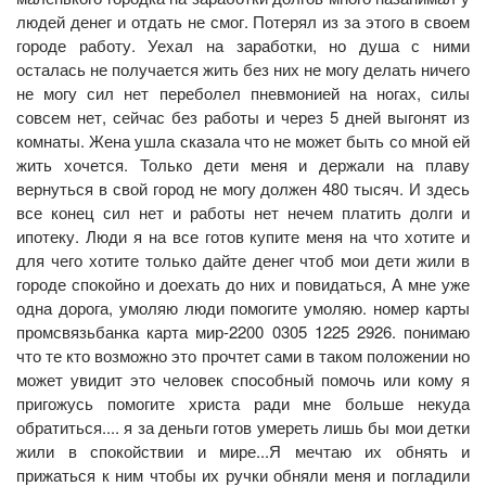
людей денег и отдать не смог. Потерял из за этого в своем
городе работу. Уехал на заработки, но душа с ними
осталась не получается жить без них не могу делать ничего
не могу сил нет переболел пневмонией на ногах, силы
совсем нет, сейчас без работы и через 5 дней выгонят из
комнаты. Жена ушла сказала что не может быть со мной ей
жить хочется. Только дети меня и держали на плаву
вернуться в свой город не могу должен 480 тысяч. И здесь
все конец сил нет и работы нет нечем платить долги и
ипотеку. Люди я на все готов купите меня на что хотите и
для чего хотите только дайте денег чтоб мои дети жили в
городе спокойно и доехать до них и повидаться, А мне уже
одна дорога, умоляю люди помогите умоляю. номер карты
промсвязьбанка карта мир-2200 0305 1225 2926. понимаю
что те кто возможно это прочтет сами в таком положении но
может увидит это человек способный помочь или кому я
пригожусь помогите христа ради мне больше некуда
обратиться.... я за деньги готов умереть лишь бы мои детки
жили в спокойствии и мире...Я мечтаю их обнять и
прижаться к ним чтобы их ручки обняли меня и погладили