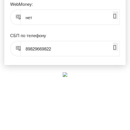
WebMoney:
нет
СБП по телефону
89829669822