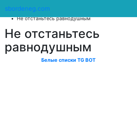
Сбор денег
/
sbordeneg.com
Оказать помощь
/
Не отстаньтесь равнодушным
Не отстаньтесь
равнодушным
Белые списки TG BOT