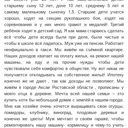
старшему сыну 12 лет, доче 10 лет, среднему 5 лет и
самому маленькому сыночку 1,5. Старшие дети учатся
хорошо, ходят на секцию рукопашного боя, ездят на
соревнования и у них много грамот и медалей! Третий
ребёнок ходит в детский сад. Я как мама стараюсь сделать
всё чтобы дети всегда были при деле, были чистые и
чтобы в школе всё ладилось. Муж уже на пенсии. Работает
неофициально в такси. Мы живём на съёмной квартире.
Наших доходов хватает на оплату жилья, на ремонт нашей
машины, на еду и на прочие нужды чтобы дети
чувствовали себя комфортно в обществе. Ну вот никак не
получается откладывать на собственное жильё! Ипотеку
конечно же не дают , так как доходы не позволяют. Мы
живём в городе Аксае Ростовской области , прописаны у
моего отца в деревне. Мечта всей нашей семьи – это
купить хотя бы небольшой домик с землёй в нашем городе.
Мне как хозяйке очень хочется выращивать свои огурцы,
помидоры, клубнику, виноград, плодовые деревья и
конечно же цветы! Муж мечтает о своём гараже, чтобы
ремонтировать нашу машину- кормилицу и чему-то учить