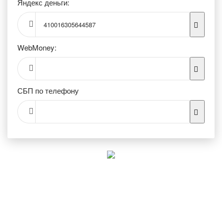
Яндекс деньги:
410016305644587
WebMoney:
СБП по телефону