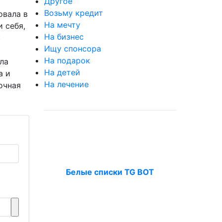
Другое
Возьму кредит
овала в
На мечту
и себя,
На бизнес
в
Ищу спонсора
На подарок
ла
На детей
а и
На лечение
очная
Белые списки TG BOT