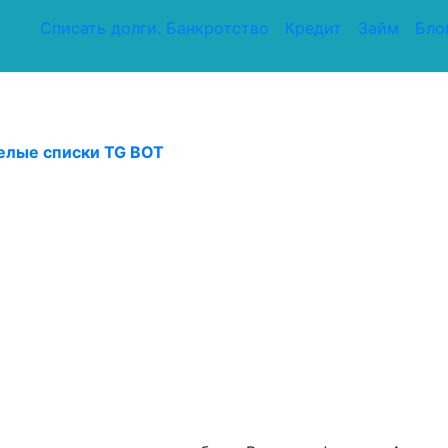
Списать долги. Банкротство
Кредит
Займ
Бло
елые списки TG BOT