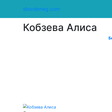
Сбор денег
/
sbordeneg.com
Оказать помощь
/
Кобзева Алиса
Кобзева Алиса
Б