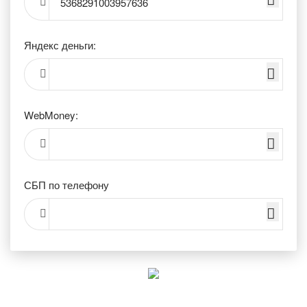
5368291003957636
Яндекс деньги:
WebMoney:
СБП по телефону