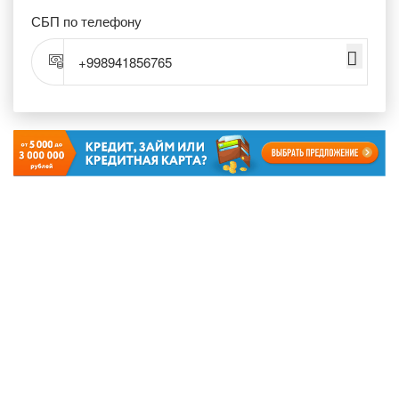
СБП по телефону
+998941856765