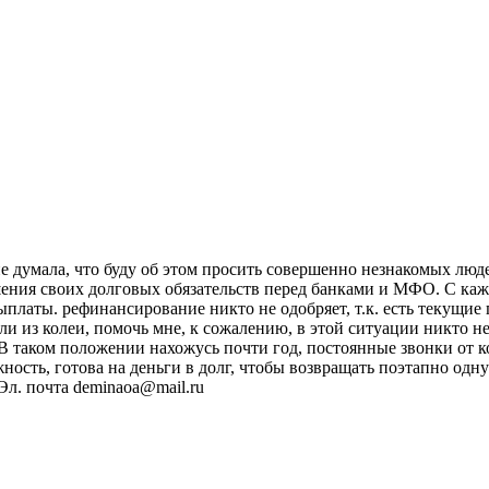
думала, что буду об этом просить совершенно незнакомых людей
ия своих долговых обязательств перед банками и МФО. С кажды
платы. рефинансирование никто не одобряет, т.к. есть текущие 
ли из колеи, помочь мне, к сожалению, в этой ситуации никто н
. В таком положении нахожусь почти год, постоянные звонки от ко
жность, готова на деньги в долг, чтобы возвращать поэтапно од
Эл. почта deminaoa@mail.ru