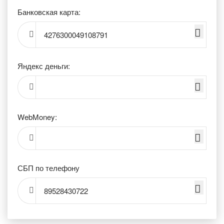
Банковская карта:
4276300049108791
Яндекс деньги:
WebMoney:
СБП по телефону
89528430722