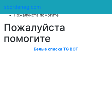
Сбор денег
/
sbordeneg.com
Оказать помощь
/
Пожалуйста помогите
Пожалуйста
помогите
Белые списки TG BOT