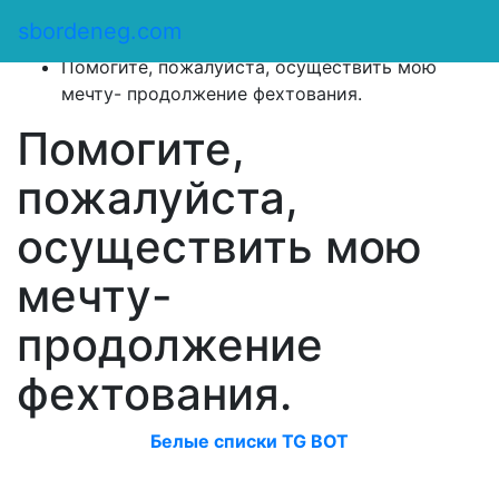
Сбор денег
/
sbordeneg.com
Оказать помощь
/
Помогите, пожалуйста, осуществить мою
мечту- продолжение фехтования.
Помогите,
пожалуйста,
осуществить мою
мечту-
продолжение
фехтования.
Белые списки TG BOT