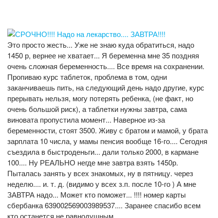
Это просто жесть... Уже не знаю куда обратиться, надо
1450 р, вернее не хватает... Я беременна мне 35 поздняя
очень сложная беременность.... Все время на сохранении.
Пропиваю курс таблеток, проблема в том, одни
заканчиваешь пить, на следующий день надо другие, курс
прерывать нельзя, могу потерять ребенка, (не факт, но
очень большой риск), а таблетки нужны завтра, сама
виновата пропустила момент... Наверное из-за
беременности, стоят 3500. Живу с братом и мамой, у брата
зарплата 10 числа, у мамы пенсия вообще 16-го.... Сегодня
съездила в быстроденьги... дали только 2000, в кармане
100.... Ну РЕАЛЬНО негде мне завтра взять 1450р.
Пыталась занять у всех знакомых, ну в пятницу. через
неделю.... и. т. д. (видимо у всех з.п. после 10-го ) А мне
ЗАВТРА надо... Может кто поможет... !!!! номер карты
сбербанка 639002569003989537.... Заранее спасибо всем
кто останется не равнодушным....