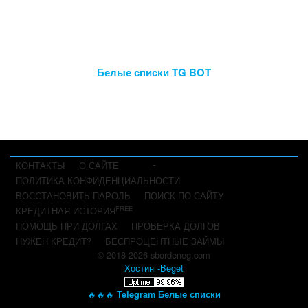
Белые списки TG BOT
-
КОНТАКТЫ
О САЙТЕ
ПОЛИТИКА КОНФИДЕНЦИАЛЬНОСТИ
ВОССТАНОВИТЬ ПАРОЛЬ
ПОИСК ПО САЙТУ
FREE
КРЕДИТНАЯ ИСТОРИЯ
ПОМОЩЬ ПРИ ДОЛГАХ
ПРОВЕРКА ДОЛГОВ
НУЖЕН КРЕДИТ?
БЕСПРОЦЕНТНЫЕ ЗАЙМЫ
© 2018-2026 sbordeneg.com
Хостинг-Beget
🔥🔥🔥
Telegram Белые списки