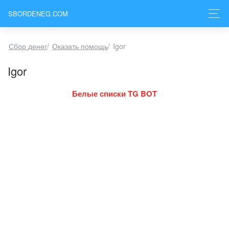
SBORDENEG.COM
Сбор денег
/
Оказать помощь
/
Igor
Igor
Белые списки TG BOT