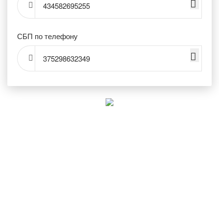
434582695255
СБП по телефону
375298632349