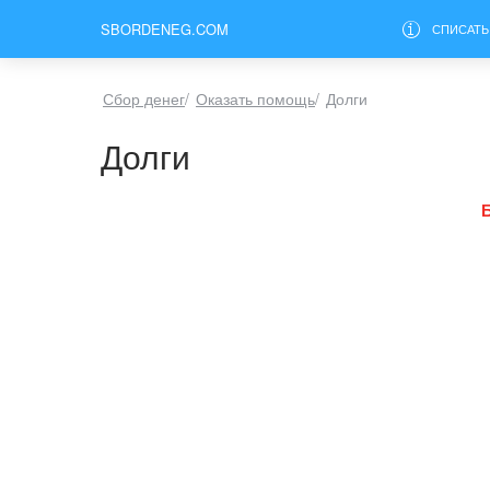
SBORDENEG.COM
СПИСАТЬ
Сбор денег
/
Оказать помощь
/
Долги
Долги