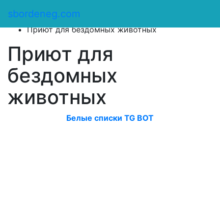
Сбор денег
/
sbordeneg.com
Оказать помощь
/
Приют для бездомных животных
Приют для
бездомных
животных
Белые списки TG BOT