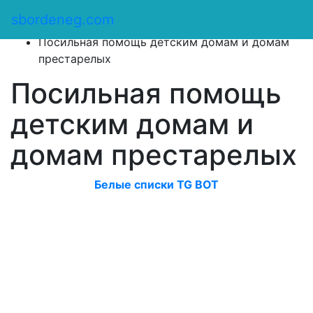
Сбор денег
/
sbordeneg.com
Оказать помощь
/
Посильная помощь детским домам и домам
престарелых
Посильная помощь
детским домам и
домам престарелых
Белые списки TG BOT