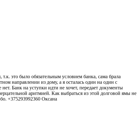
 т.к. это было обязательным условием банка, сама брала
тном направлении из дому, а я осталась один на один с
 нет. Банк на уступки идти не хочет, передает документы
 мерцательной аритмией. Как выбраться из этой долговой ямы не
ибо. +375293992360 Оксана