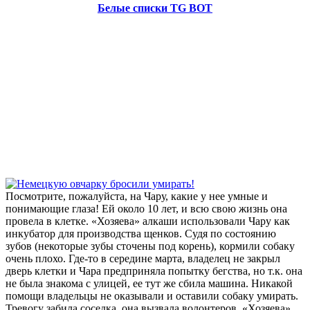
Белые списки TG BOT
Посмотрите, пожалуйста, на Чару, какие у нее умные и
понимающие глаза! Ей около 10 лет, и всю свою жизнь она
провела в клетке. «Хозяева» алкаши использовали Чару как
инкубатор для производства щенков. Судя по состоянию
зубов (некоторые зубы сточены под корень), кормили собаку
очень плохо. Где-то в середине марта, владелец не закрыл
дверь клетки и Чара предприняла попытку бегства, но т.к. она
не была знакома с улицей, ее тут же сбила машина. Никакой
помощи владельцы не оказывали и оставили собаку умирать.
Тревогу забила соседка, она вызвала волонтеров. «Хозяева»