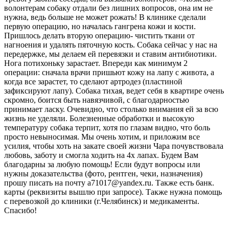
волонтерам собаку отдали без лишних вопросов, она им не
нужна, ведь больше не может рожать! В клинике сделали
первую операцию, но началась гангрена кожи и кости.
Пришлось делать вторую операцию- чистить ткани от
нагноения и удалять пяточную кость. Собака сейчас у нас на
передержке, мы делаем ей перевязки и ставим антибиотики.
Нога потихоньку зарастает. Впереди как минимум 2
операции: сначала врачи пришьют кожу на лапу с живота, а
когда все зарастет, то сделают артродез (пластиной
зафиксируют лапу). Собака тихая, ведет себя в квартире очень
скромно, боится быть навязчивой, с благодарностью
принимает ласку. Очевидно, что столько внимания ей за всю
жизнь не уделяли. Болезненные обработки и высокую
температуру собака терпит, хотя по глазам видно, что боль
просто невыносимая. Мы очень хотим, и приложим все
усилия, чтобы хоть на закате своей жизни Чара почувствовала
любовь, заботу и смогла ходить на 4х лапах. Будем Вам
благодарны за любую помощь! Если будут вопросы или
нужны доказательства (фото, рентген, чеки, назначения)
прошу писать на почту a71017@yandex.ru. Также есть банк.
карты (реквизиты вышлю при запросе). Также нужна помощь
с перевозкой до клиники (г.Челябинск) и медикаменты.
Спасибо!