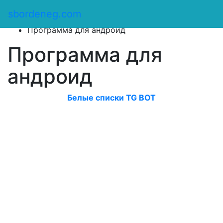
Сбор денег
/
sbordeneg.com
Оказать помощь
/
Программа для андроид
Программа для
андроид
Белые списки TG BOT