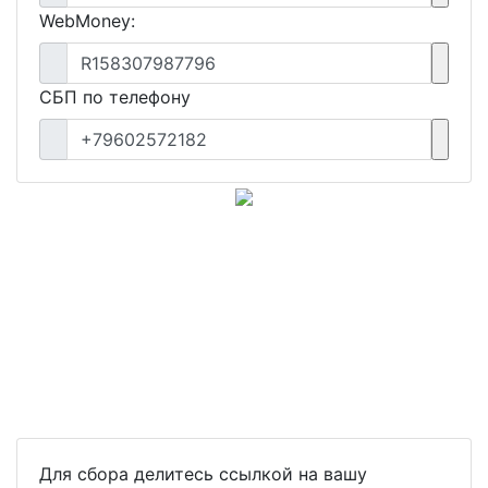
WebMoney:
R158307987796
СБП по телефону
+79602572182
Для сбора делитесь ссылкой на вашу