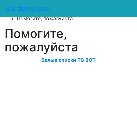
Сбор денег
/
sbordeneg.com
Оказать помощь
/
Помогите, пожалуйста
Помогите,
пожалуйста
Белые списки TG BOT