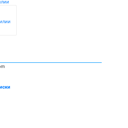
зилии
om
иски