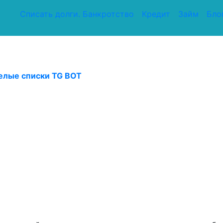
Списать долги. Банкротство
Кредит
Займ
Бло
елые списки TG BOT