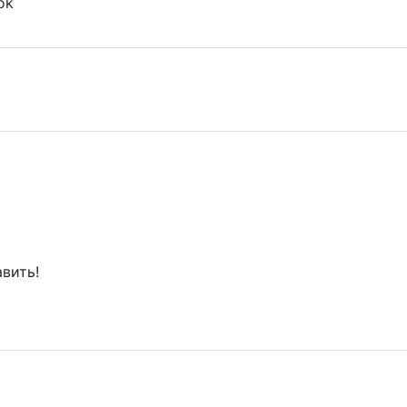
ok
вить!