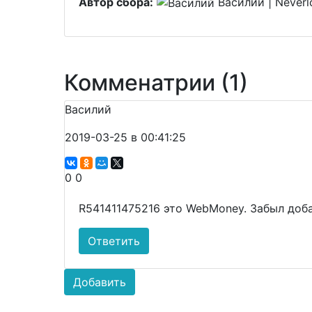
Автор сбора:
Василий | Neverl
Комменатрии (1)
Василий
2019-03-25 в 00:41:25
0
0
R541411475216 это WebMoney. Забыл доба
Ответить
Добавить