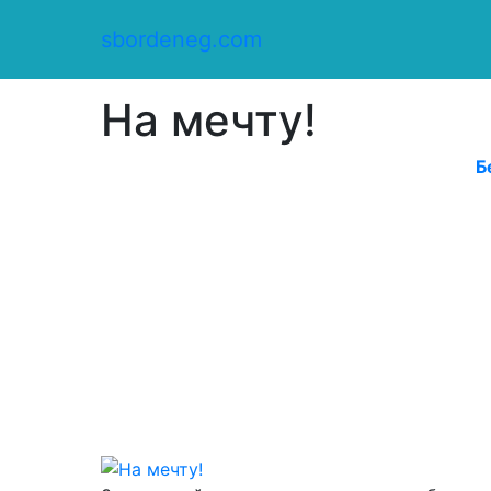
Сбор денег
/
sbordeneg.com
Оказать помощь
/
На мечту!
На мечту!
Б