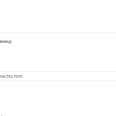
раницу
mechtu.html