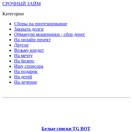
СРОЧНЫЙ ЗАЙМ
Категории
Сборы на протезирование
Закрыть долги
Обманули мошенники - сбор денег
На онлайн проект
Другое
Возьму кредит
На мечту
На бизнес
Ищу спонсора
На подарок
На детей
На лечение
Белые списки TG BOT