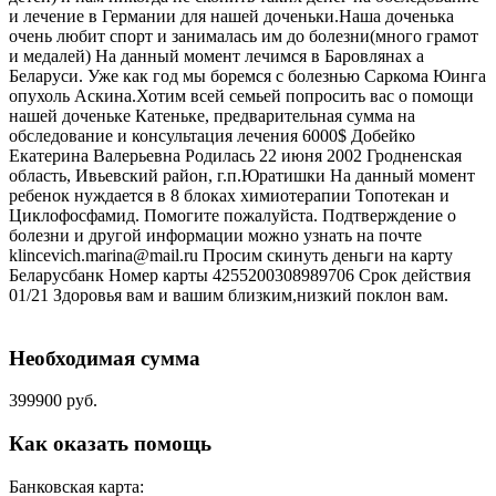
и лечение в Германии для нашей доченьки.Наша доченька
очень любит спорт и занималась им до болезни(много грамот
и медалей) На данный момент лечимся в Баровлянах а
Беларуси. Уже как год мы боремся с болезнью Саркома Юинга
опухоль Аскина.Хотим всей семьей попросить вас о помощи
нашей доченьке Катеньке, предварительная сумма на
обследование и консультация лечения 6000$ Добейко
Екатерина Валерьевна Родилась 22 июня 2002 Гродненская
область, Ивьевский район, г.п.Юратишки На данный момент
ребенок нуждается в 8 блоках химиотерапии Топотекан и
Циклофосфамид. Помогите пожалуйста. Подтверждение о
болезни и другой информации можно узнать на почте
klincevich.marina@mail.ru Просим скинуть деньги на карту
Беларусбанк Номер карты 4255200308989706 Срок действия
01/21 Здоровья вам и вашим близким,низкий поклон вам.
Необходимая сумма
399900 руб.
Как оказать помощь
Банковская карта: