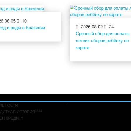
6-08-05
10
2026-08-02
24
езд и роды в Бразилии
Срочный сбор для оплаты
летних сборов ребёнку по
карате
-
ЛЬНОСТИ
FREE
ДИТНАЯ ИСТОРИЯ
ЕН КРЕДИТ?