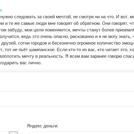
нужно следовать за своей мечтой, не смотря ни на что. И вот, мн
ии и те же самые люди мне говорят об обратном. Они говорят, чт
этом забуду, мои цели поменяются, мечты станут более призем
олучится, ведь это очень опасно, рискованно и я не могу знать, 
 друзей, сотни городов и бесконечно огромное количество эмоци
, тот не пьёт шампанское. Если кто-то из вас, кто читает это, х
 воплотить мечту в реальность. Я всем вам заранее говорю спас
годарить вас лично.
Яндекс деньги: