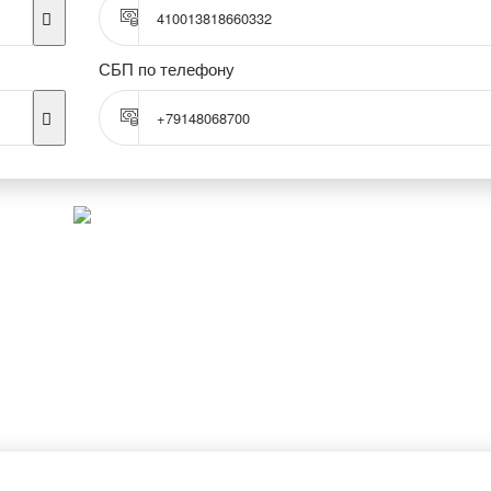
410013818660332
СБП по телефону
+79148068700