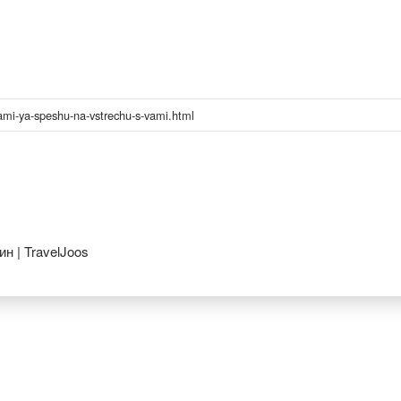
mi-ya-speshu-na-vstrechu-s-vami.html
н | TravelJoos