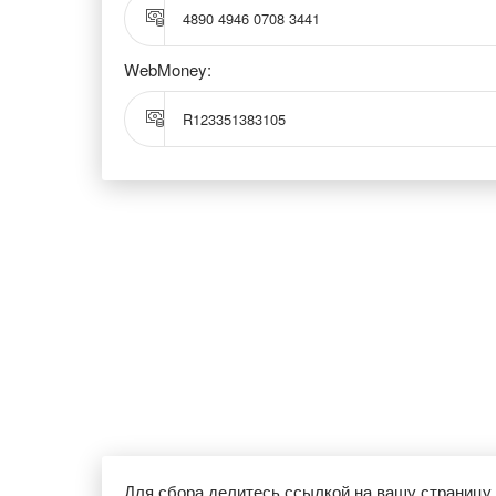
4890 4946 0708 3441
WebMoney:
R123351383105
Для сбора делитесь ссылкой на вашу страницу