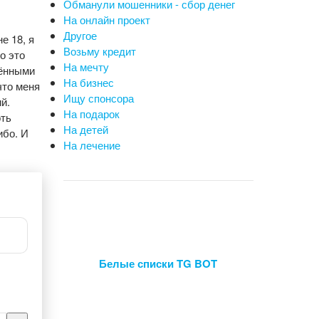
Обманули мошенники - сбор денег
На онлайн проект
Другое
е 18, я
Возьму кредит
о это
На мечту
лёнными
На бизнес
что меня
Ищу спонсора
й.
На подарок
оть
На детей
ибо. И
На лечение
Белые списки TG BOT